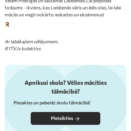
Vēlam Priecīgas un saulainas Lieldienas! Lai piepildās
ticējums - ikviens, kas Lieldienās vārīs un ēdīs olas, lai labi
mācās un viegli nokārto ieskaites un eksāmenus!
Ar labākajiem vēlējumiem,
R1TV.lv kolektīvs
Apnikusi skola? Vēlies mācīties
tālmācībā?
Piesakies un pabeidz skolu tālmācībā!
Pieteikties