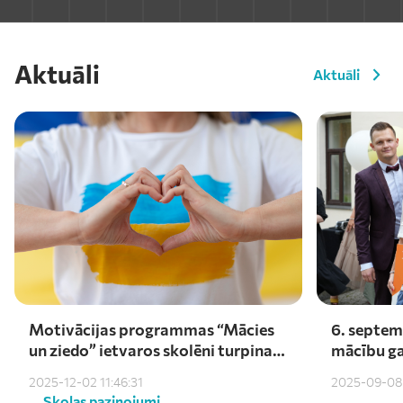
Aktuāli
Aktuāli
Motivācijas programmas “Mācies
6. septem
un ziedo” ietvaros skolēni turpina
mācību ga
atbalstīt Ukrainu – saziedoti
darīšu ar 
2025-12-02 11:46:31
2025-09-08 
kārtējie €1000
Skolas paziņojumi