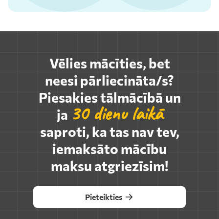
Vēlies mācīties, bet
neesi pārliecināta/s?
Piesakies tālmācībā un
30 dienu laikā
ja
saproti, ka tas nav tev,
iemaksāto mācību
maksu atgriezīsim!
Pieteikties