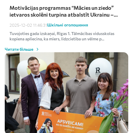
Motivācijas programmas “Mācies un ziedo”
ietvaros skolēni turpina atbalstīt Ukrainu –
saziedoti kārtējie €1000
Шкільні оголошення
2025-12-02 11:46:31
Tuvojoties gada izskaņai, Rīgas 1. Tālmācības vidusskolas
kopiena apliecina, ka miers, līdzcietība un vēlme p...
Читати більше