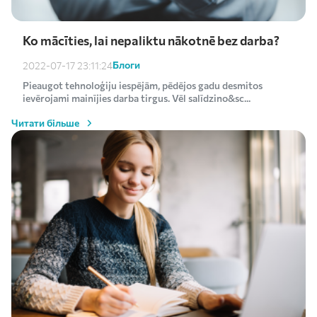
Ko mācīties, lai nepaliktu nākotnē bez darba?
Блоги
2022-07-17 23:11:24
Pieaugot tehnoloģiju iespējām, pēdējos gadu desmitos
ievērojami mainījies darba tirgus. Vēl salīdzino&sc...
Читати більше