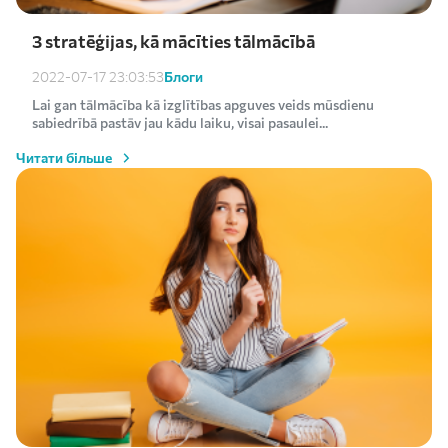
3 stratēģijas, kā mācīties tālmācībā
Блоги
2022-07-17 23:03:53
Lai gan tālmācība kā izglītības apguves veids mūsdienu
sabiedrībā pastāv jau kādu laiku, visai pasaulei...
Читати більше