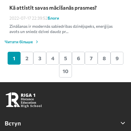
Kā attīstīt savas mācīšanās prasmes?
Блоги
2022-07-17 22:39:52
Zināšanas ir modernās sabiedrības dzinējspeks, enerģijas
avots un sniedz dzīvei daudz pr...
Читати більше
1
2
3
4
5
6
7
8
9
10
Вступ
Вступ