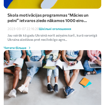
Skola motivācijas programmas “Mācies un
pelni” ietvaros ziedo nākamos 1000 eiro
Ukrainas atbalstam
Шкільні оголошення
2023-03-07 22:16:20
Jau vairāk kā gadu Ukrainā norit asiņains karš , kurā varonīgā
Ukraina aizstāvas pret necilvēcīgo agre...
Читати більше