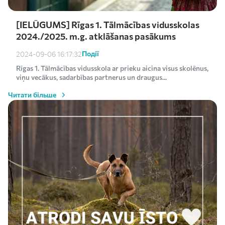
[IELŪGUMS] Rīgas 1. Tālmācības vidusskolas
2024./2025. m.g. atklāšanas pasākums
Події
2024-09-06 16:17:32
Rīgas 1. Tālmācības vidusskola ar prieku aicina visus skolēnus,
viņu vecākus, sadarbības partnerus un draugus...
Читати більше