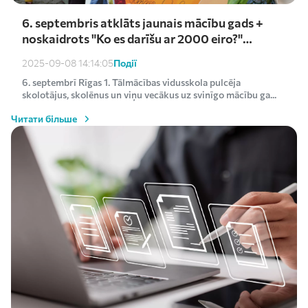
6. septembris atklāts jaunais mācību gads +
noskaidrots "Ko es darīšu ar 2000 eiro?"
uzvarētājs
Події
2025-09-08 14:14:05
6. septembrī Rīgas 1. Tālmācības vidusskola pulcēja
skolotājus, skolēnus un viņu vecākus uz svinīgo mācību ga...
Читати більше