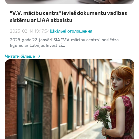
"V.V. mācību centrs" ievieš dokumentu vadības
sistēmu ar LIAA atbalstu
Шкільні оголошення
2025-02-14 19:17:54
2025. gada 22. janvārī SIA "V.V. mācību centrs" noslēdza
līgumu ar Latvijas Investīci...
Читати більше