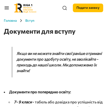
Подати заявку
Головна
Вступ
Документи для вступу
Якщо ви не можете знайти свої раніше отримані
документи про здобуту освіту, не зволікайте -
приходь до нашої школи. Ми допоможемо їх
знайти!
Документи про попередню освіту:
7- 9 класи
- табель або довідка про успішність від