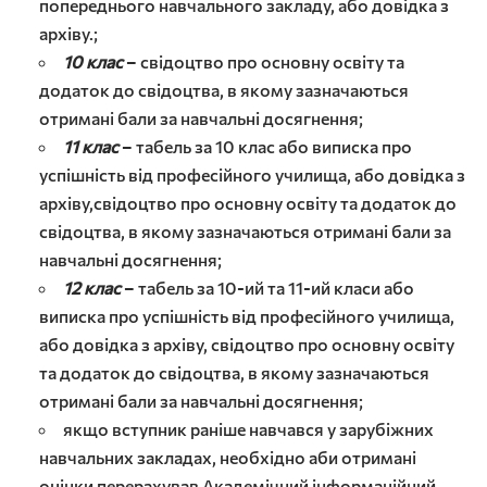
попереднього навчального закладу, або довідка з
архіву.;
10 клас
– свідоцтво про основну освіту та
додаток до свідоцтва, в якому зазначаються
отримані бали за навчальні досягнення;
11 клас
– табель за 10 клас або виписка про
успішність від професійного училища, або довідка з
архіву,свідоцтво про основну освіту та додаток до
свідоцтва, в якому зазначаються отримані бали за
навчальні досягнення;
12 клас
– табель за 10-ий та 11-ий класи або
виписка про успішність від професійного училища,
або довідка з архіву, свідоцтво про основну освіту
та додаток до свідоцтва, в якому зазначаються
отримані бали за навчальні досягнення;
якщо вступник раніше навчався у зарубіжних
навчальних закладах, необхідно аби отримані
оцінки перерахував Академічний інформаційний