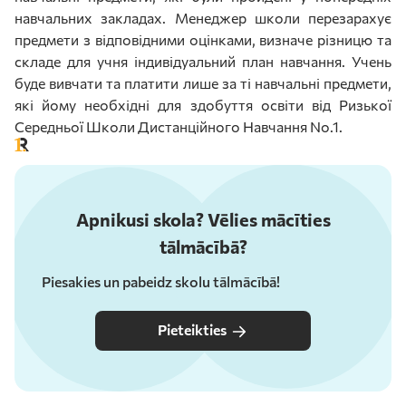
навчальних закладах. Менеджер школи перезарахує
предмети з відповідними оцінками, визначе різницю та
складе для учня індивідуальний план навчання. Учень
буде вивчати та платити лише за ті навчальні предмети,
які йому необхідні для здобуття освіти від Ризької
Середньої Школи Дистанційного Навчання No.1.
Apnikusi skola? Vēlies mācīties
tālmācībā?
Piesakies un pabeidz skolu tālmācībā!
Pieteikties