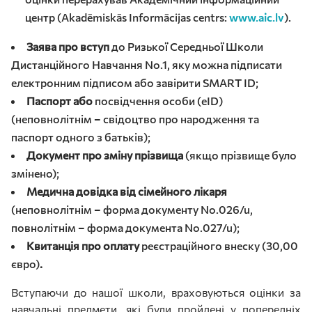
центр (Akadēmiskās Informācijas centrs:
www.aic.lv
).
Заява про вступ
до Ризької Середньої Школи
Дистанційного Навчання No.1, яку можна підписати
електронним підписом або завірити SMART ID;
Паспорт або
посвідчення особи (eID)
(неповнолітнім – свідоцтво про народження та
паспорт одного з батьків);
Документ про зміну прізвища
(якщо прізвище було
змінено);
Медична довідка від сімейного лікаря
(неповнолітнім – форма документу No.026/u,
повнолітнім – форма документа No.027/u);
Квитанція про оплату
реєстраційного внеску
(30,00
євро)
.
Вступаючи до нашої школи, враховуються оцінки за
навчальні предмети, які були пройдені у попередніх