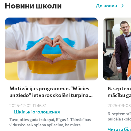
Новини школи
До новин
Motivācijas programmas “Mācies
6. septem
un ziedo” ietvaros skolēni turpina
mācību ga
atbalstīt Ukrainu – saziedoti
darīšu ar 
2025-12-02 11:46:31
2025-09-08 
kārtējie €1000
Шкільні оголошення
6. septembrī
pulcēja skol
Tuvojoties gada izskaņai, Rīgas 1. Tālmācības
uz svinīgo mā
vidusskolas kopiena apliecina, ka miers,
Читати бі
līdzcietība un vēlme p...