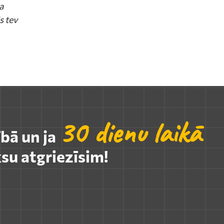
a
s tev
30 dienu laikā
ībā un ja
su atgriezīsim!