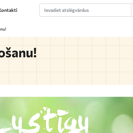
Kontakti
Ievadiet atslēgvārdus
anu!
gošanu!