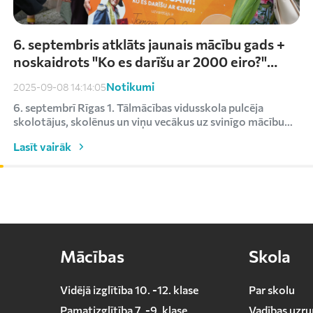
6. septembris atklāts jaunais mācību gads +
noskaidrots "Ko es darīšu ar 2000 eiro?"
uzvarētājs
Notikumi
2025-09-08 14:14:05
6. septembrī Rīgas 1. Tālmācības vidusskola pulcēja
skolotājus, skolēnus un viņu vecākus uz svinīgo mācību
ga...
Lasīt vairāk
Mācības
Skola
Vidējā izglītība 10. -12. klase
Par skolu
Pamatizglītība 7. -9. klase
Vadības uzru