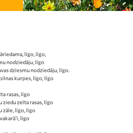
āriedama, līgo, līgo,
mu nodziedāju, līgo
ļavas dziesmu nodziedāju, līgo.
ilnas kurpes, līgo, līgo
ta rasas, līgo
lu ziedu zelta rasas, līgo
 zāle, līgo, līgo
vakarā’i, līgo