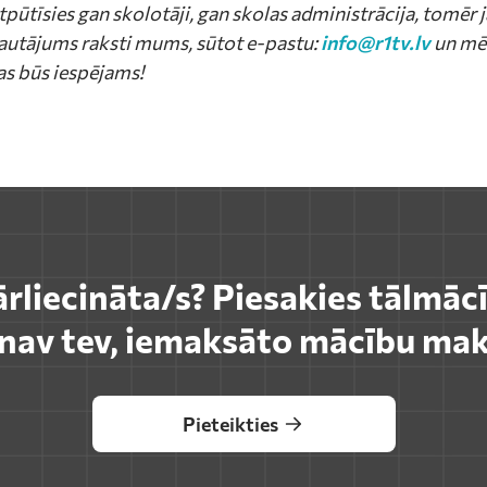
tpūtīsies gan skolotāji, gan skolas administrācija, tomēr j
 jautājums raksti mums, sūtot e-pastu:
info@r1tv.lv
un mē
as būs iespējams!
ārliecināta/s? Piesakies tālmāc
s nav tev, iemaksāto mācību mak
Pieteikties