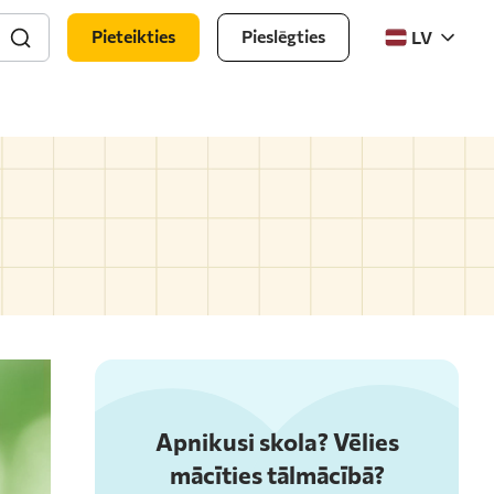
Pieteikties
Pieslēgties
LV
Apnikusi skola? Vēlies
mācīties tālmācībā?