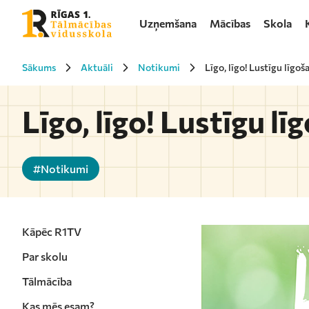
Uzņemšana
Mācības
Skola
Sākums
Aktuāli
Notikumi
Līgo, līgo! Lustīgu līgoš
Līgo, līgo! Lustīgu lī
#Notikumi
Kāpēc R1TV
Par skolu
Tālmācība
Kas mēs esam?