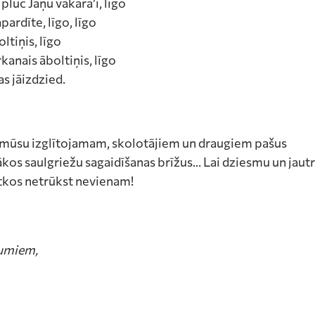
 plūc Jāņu vakarā’i, līgo
pardīte, līgo, līgo
ltiņis, līgo
rkanais āboltiņis, līgo
s jāizdzied.
mūsu izglītojamam, skolotājiem un draugiem pašus
kos saulgriežu sagaidīšanas brīžus... Lai dziesmu un jaut
ētkos netrūkst nevienam!
jumiem,