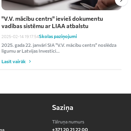
"V.V. mācību centrs" ievieš dokumentu
vadības sistēmu ar LIAA atbalstu
Skolas paziņojumi
2025-02-14 19:17:54
2
2025. gada 22. janvārī SIA "V.V. mācību centrs" noslēdza
R
līgumu ar Latvijas Investīci...
s
Lasīt vairāk
L
Saziņa
Tālruņa numurs
+371 20 21 22 00
na