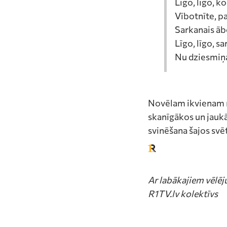
Līgo, līgo, ko
Vībotnīte, pa
Sarkanais ābo
Līgo, līgo, sa
Nu dziesmiņa
Novēlam ikvienam 
skanīgākos un jaukā
svinēšana šajos sv
Ar labākajiem vēlē
R1TV.lv kolektīvs