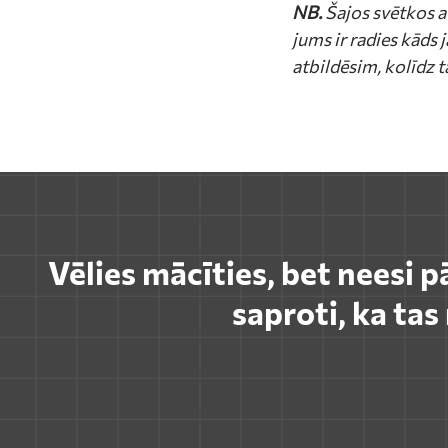
NB.
Šajos svētkos a
jums ir radies kāds
atbildēsim, kolīdz t
Vēlies mācīties, bet neesi p
saproti, ka ta