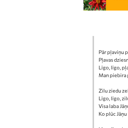
Pār pļaviņu p
Pļavas dzies
Līgo, līgo, p
Man piebira p
Zilu ziedu zel
Līgo, līgo, zi
Visa laba Jāņu
Ko plūc Jāņu 