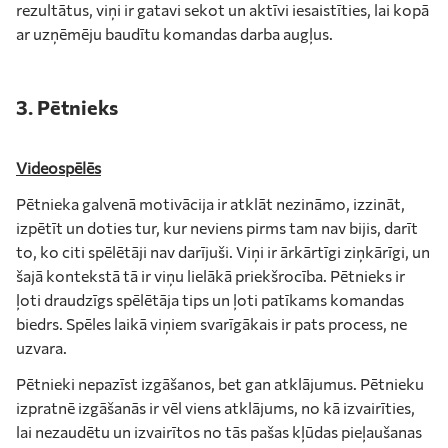
rezultātus, viņi ir gatavi sekot un aktīvi iesaistīties, lai kopā
ar uzņēmēju baudītu komandas darba augļus.
3. Pētnieks
Videospēlēs
Pētnieka galvenā motivācija ir atklāt nezināmo, izzināt,
izpētīt un doties tur, kur neviens pirms tam nav bijis, darīt
to, ko citi spēlētāji nav darījuši. Viņi ir ārkārtīgi ziņkārīgi, un
šajā kontekstā tā ir viņu lielākā priekšrocība. Pētnieks ir
ļoti draudzīgs spēlētāja tips un ļoti patīkams komandas
biedrs. Spēles laikā viņiem svarīgākais ir pats process, ne
uzvara.
Pētnieki nepazīst izgāšanos, bet gan atklājumus. Pētnieku
izpratnē izgāšanās ir vēl viens atklājums, no kā izvairīties,
lai nezaudētu un izvairītos no tās pašas kļūdas pieļaušanas