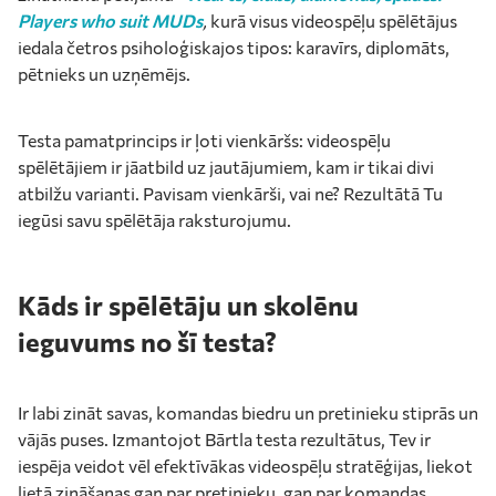
Players who suit MUDs
,
kurā visus videospēļu spēlētājus
iedala četros psiholoģiskajos tipos: karavīrs, diplomāts,
pētnieks un uzņēmējs.
Testa pamatprincips ir ļoti vienkāršs: videospēļu
spēlētājiem ir jāatbild uz jautājumiem, kam ir tikai divi
atbilžu varianti. Pavisam vienkārši, vai ne? Rezultātā Tu
iegūsi savu spēlētāja raksturojumu.
Kāds ir spēlētāju un skolēnu
ieguvums no šī testa?
Ir labi zināt savas, komandas biedru un pretinieku stiprās un
vājās puses. Izmantojot Bārtla testa rezultātus, Tev ir
iespēja veidot vēl efektīvākas videospēļu stratēģijas, liekot
lietā zināšanas gan par pretinieku, gan par komandas