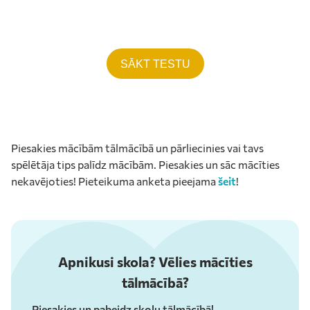
SĀKT TESTU
Piesakies mācībām tālmācībā un pārliecinies vai tavs
spēlētāja tips palīdz mācībām. Piesakies un sāc mācīties
nekavējoties! Pieteikuma anketa pieejama
šeit
!
Apnikusi skola? Vēlies mācīties
tālmācībā?
Piesakies un pabeidz skolu tālmācībā!