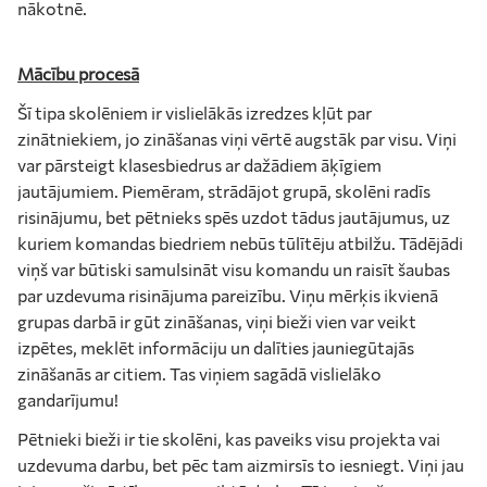
nākotnē.
Mācību procesā
Šī tipa skolēniem ir vislielākās izredzes kļūt par
zinātniekiem, jo zināšanas viņi vērtē augstāk par visu. Viņi
var pārsteigt klasesbiedrus ar dažādiem āķīgiem
jautājumiem. Piemēram, strādājot grupā, skolēni radīs
risinājumu, bet pētnieks spēs uzdot tādus jautājumus, uz
kuriem komandas biedriem nebūs tūlītēju atbilžu. Tādējādi
viņš var būtiski samulsināt visu komandu un raisīt šaubas
par uzdevuma risinājuma pareizību. Viņu mērķis ikvienā
grupas darbā ir gūt zināšanas, viņi bieži vien var veikt
izpētes, meklēt informāciju un dalīties jauniegūtajās
zināšanās ar citiem. Tas viņiem sagādā vislielāko
gandarījumu!
Pētnieki bieži ir tie skolēni, kas paveiks visu projekta vai
uzdevuma darbu, bet pēc tam aizmirsīs to iesniegt. Viņi jau