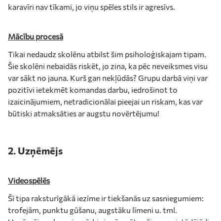
karavīri nav tīkami, jo viņu spēles stils ir agresīvs.
Mācību procesā
Tikai nedaudz skolēnu atbilst šim psiholoģiskajam tipam.
Šie skolēni nebaidās riskēt, jo zina, ka pēc neveiksmes visu
var sākt no jauna. Kurš gan nekļūdās? Grupu darbā viņi var
pozitīvi ietekmēt komandas darbu, iedrošinot to
izaicinājumiem, netradicionālai pieejai un riskam, kas var
būtiski atmaksāties ar augstu novērtējumu!
2. Uzņēmējs
Videospēlēs
Šī tipa raksturīgākā iezīme ir tiekšanās uz sasniegumiem:
trofejām, punktu gūšanu, augstāku līmeni u. tml.