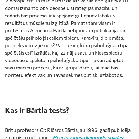
Videospēlēm un mācībām ir daudz vairāk kopīga nekā Tu
domā! Izmantojot videospēļu stratēģijas mācību un
sadarbības procesā, ir iespējams gūt daudz labākus
rezultātus mūsdienu izglītībā. Pamats tam visam ir
profesora
Dr
. Ričarda Bārtla pētījums un publikācija par
spēlētāju psiholoģiskajiem tipiem. Karavīrs, diplomāts,
pētnieks vai uzņēmējs? Vai Tu zini, kura psiholoģiskā tipa
spēlētājs esi? Izrādās, ka, izzinājis savu un klasesbiedru
videospēļu spēlētāja psiholoģisko tipu, Tu vari adaptēt
savu mācību procesu, kā arī grupu darbu, lai mācības
noritētu efektīvāk un Tavas sekmes būtiski uzlabotos.
Kas ir Bārtla tests?
Britu profesors
Dr
. Ričards Bārtls jau 1996. gadā publicēja
zinātnisku pētījumu -
Hearts, clubs, diamonds, spades: