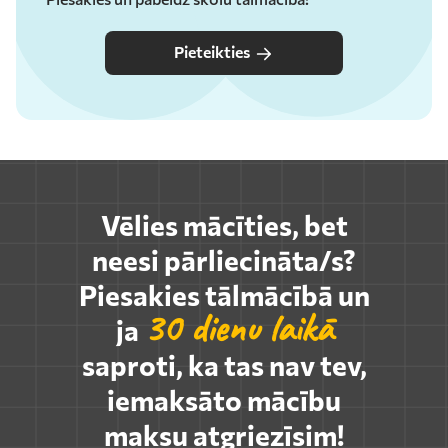
Pieteikties
Vēlies mācīties, bet
neesi pārliecināta/s?
Piesakies tālmācībā un
30 dienu laikā
ja
saproti, ka tas nav tev,
iemaksāto mācību
maksu atgriezīsim!