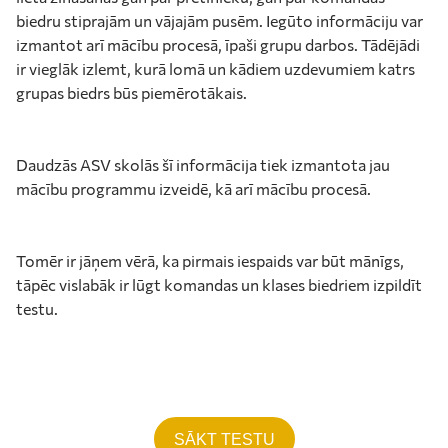
biedru stiprajām un vājajām pusēm. Iegūto informāciju var
izmantot arī mācību procesā, īpaši grupu darbos. Tādējādi
ir vieglāk izlemt, kurā lomā un kādiem uzdevumiem katrs
grupas biedrs būs piemērotākais.
Daudzās ASV skolās šī informācija tiek izmantota jau
mācību programmu izveidē, kā arī mācību procesā.
Tomēr ir jāņem vērā, ka pirmais iespaids var būt mānīgs,
tāpēc vislabāk ir lūgt komandas un klases biedriem izpildīt
testu.
SĀKT TESTU