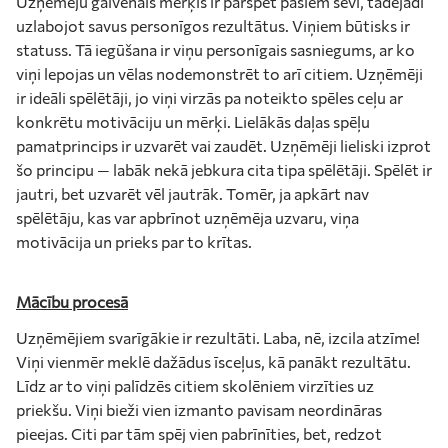
Uzņēmēju galvenais mērķis ir pārspēt pašiem sevi, tādējādi
uzlabojot savus personīgos rezultātus. Viņiem būtisks ir
statuss. Tā iegūšana ir viņu personīgais sasniegums, ar ko
viņi lepojas un vēlas nodemonstrēt to arī citiem. Uzņēmēji
ir ideāli spēlētāji, jo viņi virzās pa noteikto spēles ceļu ar
konkrētu motivāciju un mērķi. Lielākās daļas spēļu
pamatprincips ir uzvarēt vai zaudēt. Uzņēmēji lieliski izprot
šo principu — labāk nekā jebkura cita tipa spēlētāji. Spēlēt ir
jautri, bet uzvarēt vēl jautrāk. Tomēr, ja apkārt nav
spēlētāju, kas var apbrīnot uzņēmēja uzvaru, viņa
motivācija un prieks par to krītas.
Mācību procesā
Uzņēmējiem svarīgākie ir rezultāti. Laba, nē, izcila atzīme!
Viņi vienmēr meklē dažādus īsceļus, kā panākt rezultātu.
Līdz ar to viņi palīdzēs citiem skolēniem virzīties uz
priekšu. Viņi bieži vien izmanto pavisam neordināras
pieejas. Citi par tām spēj vien pabrīnīties, bet, redzot