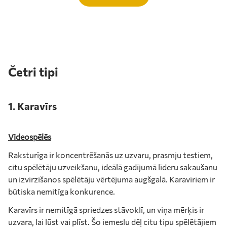
Četri tipi
1. Karavīrs
Videospēlēs
Raksturīga ir koncentrēšanās uz uzvaru, prasmju testiem,
citu spēlētāju uzveikšanu, ideālā gadījumā līderu sakaušanu
un izvirzīšanos spēlētāju vērtējuma augšgalā. Karavīriem ir
būtiska nemitīga konkurence.
Karavīrs ir nemitīgā spriedzes stāvoklī, un viņa mērķis ir
uzvara, lai lūst vai plīst. Šo iemeslu dēļ citu tipu spēlētājiem