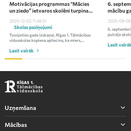
Motivācijas programmas “Mācies
6. septem
un ziedo” ietvaros skolēni turpina
mācību ga
atbalstīt Ukrainu – saziedoti
darīšu ar 
2025-12-02 11:46:31
2025-09-08 
kārtējie €1000
Skolas paziņojumi
6. septembrī
pulcēja skol
Tuvojoties gada izskaņai, Rīgas 1. Tālmācības
uz svinīgo mā
vidusskolas kopiena apliecina, ka miers,
Lasīt vairā
līdzcietība un vēlme p...
Lasīt vairāk
Uzņemšana
Uzņemšana
Mācības
Uzņemšanas noteikumi