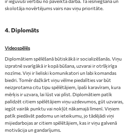
ir ieguvuši vērtību no paveiktā darba. Tā iesniegšana un
skolotāja novērtējums vairs nav viņu prioritāte.
4. Diplomāts
Videospēlēs
Diplomātiem spēlēšanā būtiskākā ir socializēšanās. Viņu
izpratnē svarīgākā ir kopā būšana, uzvarai ir otršķirīga
nozīme. Viņi ir lieliski komunikatori un labi komandas
biedri. Tomēr dažkārt viņu vēlme piedalīties var būt
neizprotama citu tipu spēlētājiem, īpaši karavīram, kura
mērķis ir uzvara, lai lūst vai plīst. Diplomātiem patīk
palīdzēt citiem spēlētājiem viņu uzdevumos, gūt uzvaras,
iegūt vairāk punktu vai nokļūt nākamajā līmenī. Viņiem
patīk piedāvāt padomu un ieteikumu, jo tādējādi viņi
mijiedarbojas ar citiem spēlētājiem, kas ir viņu galvenā
motivācija un gandarījums.