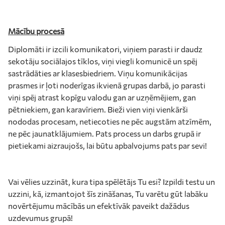
Mācību procesā
Diplomāti ir izcili komunikatori, viņiem parasti ir daudz
sekotāju sociālajos tīklos, viņi viegli komunicē un spēj
sastrādāties ar klasesbiedriem. Viņu komunikācijas
prasmes ir ļoti noderīgas ikvienā grupas darbā, jo parasti
viņi spēj atrast kopīgu valodu gan ar uzņēmējiem, gan
pētniekiem, gan karavīriem. Bieži vien viņi vienkārši
nododas procesam, netiecoties ne pēc augstām atzīmēm,
ne pēc jaunatklājumiem. Pats process un darbs grupā ir
pietiekami aizraujošs, lai būtu apbalvojums pats par sevi!
Vai vēlies uzzināt, kura tipa spēlētājs Tu esi? Izpildi testu un
uzzini, kā, izmantojot šīs zināšanas, Tu varētu gūt labāku
novērtējumu mācībās un efektīvāk paveikt dažādus
uzdevumus grupā!