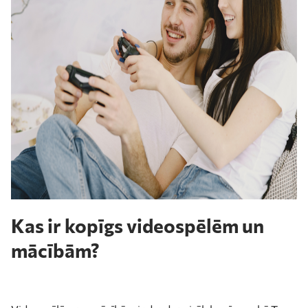
Kas ir kopīgs videospēlēm un
mācībām?