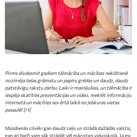
Pirms divdesmit gadiem tālmācība un mācības neklātienē
nozīmēja lielas grāmatu un papīru grēdas un daudz, daudz
patstāvīgu rakstu darbu. Laiki ir mainījušies, un tālmācība ir
iespēja skatīties prezentācijas un video, meklēt informāciju
internetā un mācīties sev ērtā laikā no jebkuras vietas
pasaulē! [r1[
Mūsdienās cilvēki gan daudz ceļo un strādā dažādās valstīs,
gan arī bieži vien sāk strādāt vēl mācoties vidusskolā. Ja esi