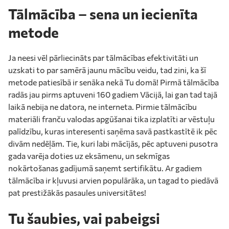
Tālmācība – sena un iecienīta
metode
Ja neesi vēl pārliecināts par tālmācības efektivitāti un
uzskati to par samērā jaunu mācību veidu, tad zini, ka šī
metode patiesībā ir senāka nekā Tu domā! Pirmā tālmācība
radās jau pirms aptuveni 160 gadiem Vācijā, lai gan tad tajā
laikā nebija ne datora, ne interneta. Pirmie tālmācību
materiāli franču valodas apgūšanai tika izplatīti ar vēstuļu
palīdzību, kuras interesenti saņēma savā pastkastītē ik pēc
divām nedēļām. Tie, kuri labi mācījās, pēc aptuveni pusotra
gada varēja doties uz eksāmenu, un sekmīgas
nokārtošanas gadījumā saņemt sertifikātu. Ar gadiem
tālmācība ir kļuvusi arvien populārāka, un tagad to piedāvā
pat prestižākās pasaules universitātes!
Tu šaubies, vai pabeigsi