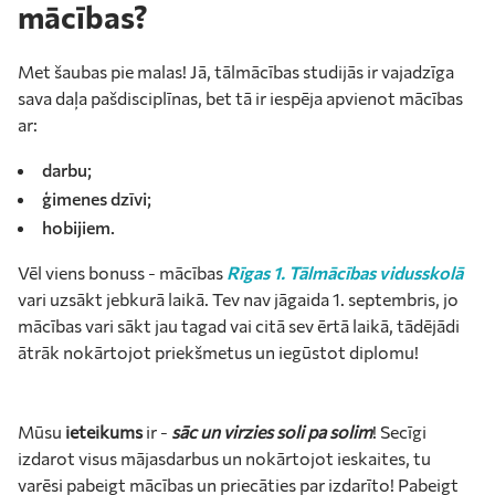
mācības?
Met šaubas pie malas! Jā, tālmācības studijās ir vajadzīga
sava daļa pašdisciplīnas, bet tā ir iespēja apvienot mācības
ar:
darbu;
ģimenes dzīvi;
hobijiem.
Vēl viens bonuss - mācības
Rīgas 1. Tālmācības vidusskolā
vari uzsākt jebkurā laikā. Tev nav jāgaida 1. septembris, jo
mācības vari sākt jau tagad vai citā sev ērtā laikā, tādējādi
ātrāk nokārtojot priekšmetus un iegūstot diplomu!
Mūsu
ieteikums
ir -
sāc un virzies soli pa solim
! Secīgi
izdarot visus mājasdarbus un nokārtojot ieskaites, tu
varēsi pabeigt mācības un priecāties par izdarīto! Pabeigt