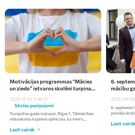
Motivācijas programmas “Mācies
6. septem
un ziedo” ietvaros skolēni turpina
mācību ga
atbalstīt Ukrainu – saziedoti
darīšu ar 
2025-12-02 11:46:31
2025-09-08 
kārtējie €1000
Skolas paziņojumi
6. septembrī
pulcēja skol
Tuvojoties gada izskaņai, Rīgas 1. Tālmācības
uz svinīgo mā
vidusskolas kopiena apliecina, ka miers,
Lasīt vairā
līdzcietība un vēlme p...
Lasīt vairāk