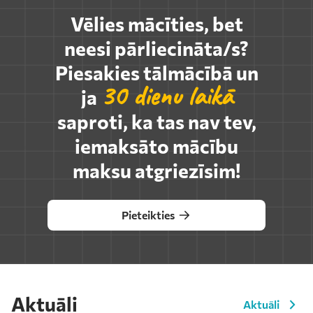
Vēlies mācīties, bet
neesi pārliecināta/s?
Piesakies tālmācībā un
30 dienu laikā
ja
saproti, ka tas nav tev,
iemaksāto mācību
maksu atgriezīsim!
Pieteikties
Aktuāli
Aktuāli