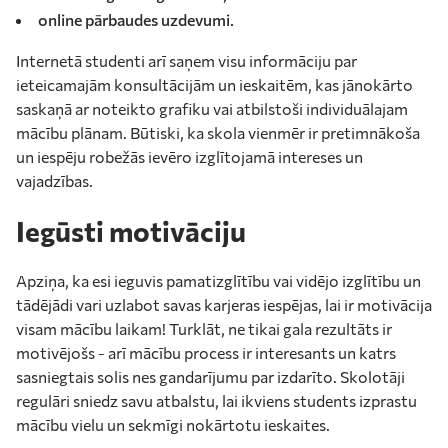
online pārbaudes uzdevumi.
Internetā studenti arī saņem visu informāciju par
ieteicamajām konsultācijām un ieskaitēm, kas jānokārto
saskaņā ar noteikto grafiku vai atbilstoši individuālajam
mācību plānam. Būtiski, ka skola vienmēr ir pretimnākoša
un iespēju robežās ievēro izglītojamā intereses un
vajadzības.
Iegūsti motivāciju
Apziņa, ka esi ieguvis pamatizglītību vai vidējo izglītību un
tādējādi vari uzlabot savas karjeras iespējas, lai ir motivācija
visam mācību laikam! Turklāt, ne tikai gala rezultāts ir
motivējošs - arī mācību process ir interesants un katrs
sasniegtais solis nes gandarījumu par izdarīto. Skolotāji
regulāri sniedz savu atbalstu, lai ikviens students izprastu
mācību vielu un sekmīgi nokārtotu ieskaites.