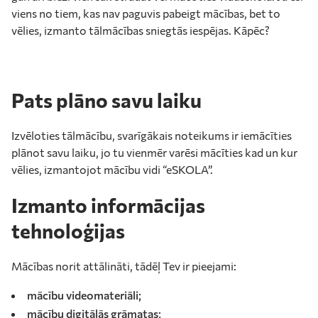
viens no tiem, kas nav paguvis pabeigt mācības, bet to
vēlies, izmanto tālmācības sniegtās iespējas. Kāpēc?
Pats plāno savu laiku
Izvēloties tālmācību, svarīgākais noteikums ir iemācīties
plānot savu laiku, jo tu vienmēr varēsi mācīties kad un kur
vēlies, izmantojot mācību vidi “eSKOLA”.
Izmanto informācijas
tehnoloģijas
Mācības norit attālināti, tādēļ Tev ir pieejami:
mācību videomateriāli;
mācību digitālās grāmatas;