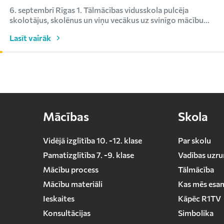
6. septembrī Rīgas 1. Tālmācības vidusskola pulcēja
skolotājus, skolēnus un viņu vecākus uz svinīgo mācību
ga...
Lasīt vairāk
Mācības
Skola
Vidējā izglītība 10. -12. klase
Par skolu
Pamatizglītība 7. -9. klase
Vadības uzru
Mācību process
Tālmācība
Mācību materiāli
Kas mēs esa
Ieskaites
Kāpēc R1TV
Konsultācijas
Simbolika