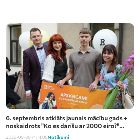
6. septembris atklāts jaunais mācību gads +
noskaidrots "Ko es darīšu ar 2000 eiro?"
uzvarētājs
Notikumi
2025-09-08 14:14:05