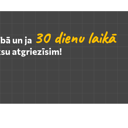
30 dienu laikā
ībā un ja
su atgriezīsim!