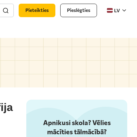
Pieteikties
Pieslēgties
LV
ija
Apnikusi skola? Vēlies
mācīties tālmācībā?