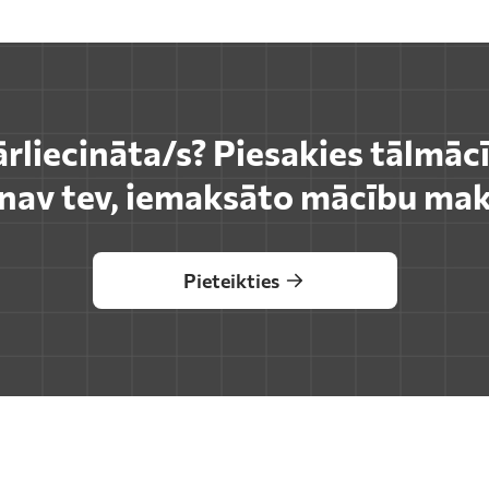
ārliecināta/s? Piesakies tālmāc
s nav tev, iemaksāto mācību mak
Pieteikties