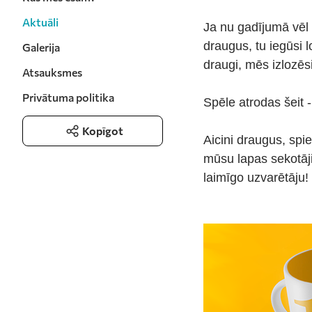
Aktuāli
Ja nu gadījumā vēl 
draugus, tu iegūsi 
Galerija
draugi, mēs izlozēs
Atsauksmes
Privātuma politika
Spēle atrodas šeit -
Kopīgot
Aicini draugus, spi
mūsu lapas sekotāj
laimīgo uzvarētāju!