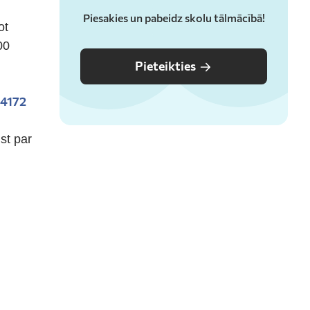
Piesakies un pabeidz skolu tālmācībā!
ot
00
Pieteikties
4172
st par