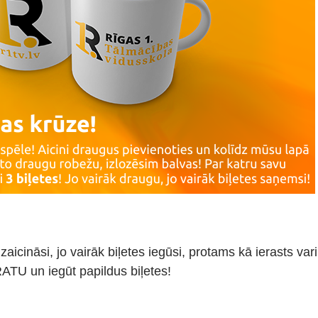
aicināsi, jo vairāk biļetes iegūsi, protams kā ierasts vari
ATU un iegūt papildus biļetes!