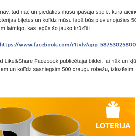
nav, tad nāc un piedalies mūsu īpašajā spēlē, kurā aicin
loterijas biļetes un kolīdz mūsu lapā būs pievienojušies 5
im laimīgo, k
as iegūs šo jauko krūzīti!
https://www.facebook.com/r1tvlv/app_58753025800
ed Like&Share Facebook publicētajai bildei, lai nāk un kļū
iem un kolīdz sasniegsim 500 draugu robežu, izlozēsim