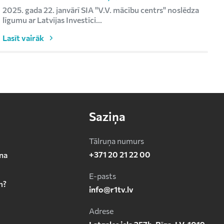
2025. gada 22. janvārī SIA "V.V. mācību centrs" noslēdza
R
līgumu ar Latvijas Investīci...
s
Lasīt vairāk
L
Saziņa
Tālruņa numurs
+371 20 21 22 00
na
E-pasts
m?
info@r1tv.lv
Adrese