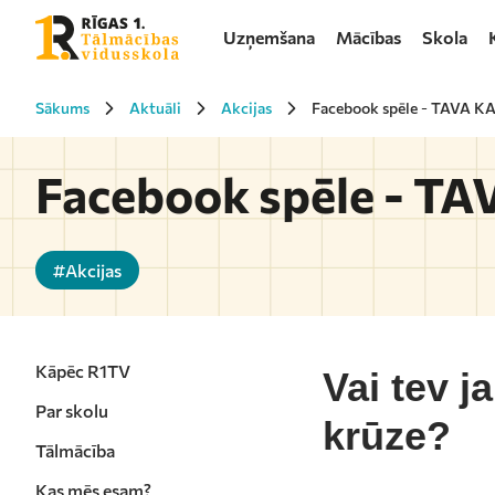
Uzņemšana
Mācības
Skola
Sākums
Aktuāli
Akcijas
Facebook spēle - TAVA K
Facebook spēle - T
#Akcijas
Kāpēc R1TV
Vai tev ja
Par skolu
krūze?
Tālmācība
Kas mēs esam?