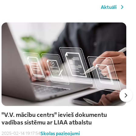
Aktuāli
"V.V. mācību centrs" ievieš dokumentu
vadības sistēmu ar LIAA atbalstu
Skolas paziņojumi
2025-02-14 19:17:54
2