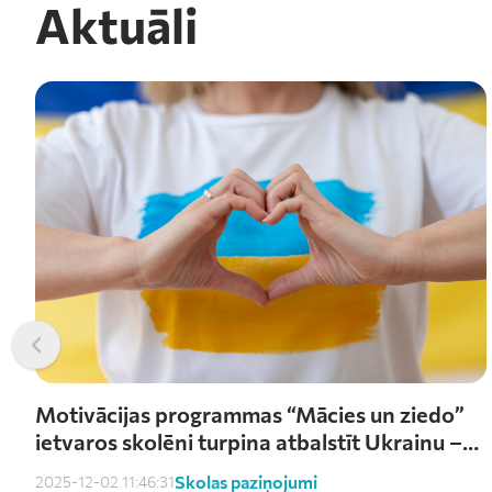
Aktuāli
Motivācijas programmas “Mācies un ziedo”
ietvaros skolēni turpina atbalstīt Ukrainu –
saziedoti kārtējie €1000
Skolas paziņojumi
2025-12-02 11:46:31