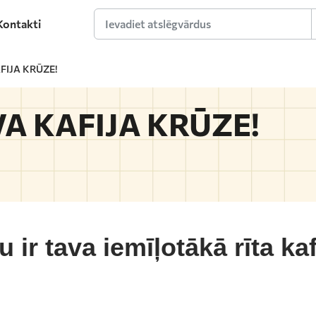
Kontakti
Ievadiet atslēgvārdus
AFIJA KRŪZE!
AVA KAFIJA KRŪZE!
u ir tava iemīļotākā rīta kaf