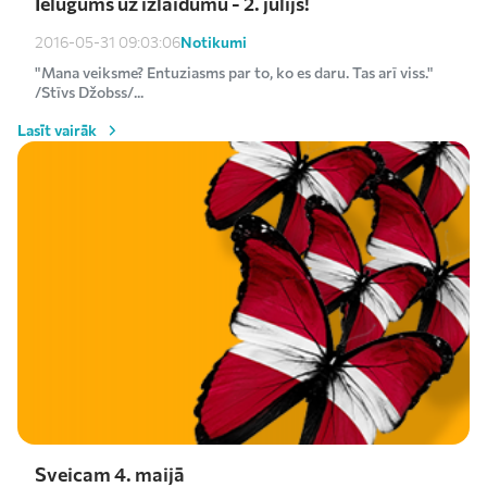
Ielūgums uz izlaidumu - 2. jūlijs!
Notikumi
2016-05-31 09:03:06
"Mana veiksme? Entuziasms par to, ko es daru. Tas arī viss."
/Stīvs Džobss/...
Lasīt vairāk
Sveicam 4. maijā