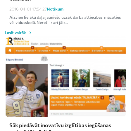
Notikumi
2016-04-01 17:54:27
Aizvien lielākā daļa jauniešu uzsāk darba attiecības, mācoties
vēl vidusskolā. Nereti ir arī jāiz...
Lasīt vairāk
Sāk piedāvāt inovatīvu izglītības iegūšanas