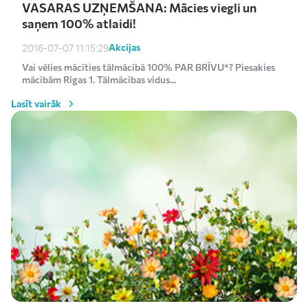
VASARAS UZŅEMŠANA: Mācies viegli un
saņem 100% atlaidi!
Akcijas
2016-07-07 11:15:29
Vai vēlies mācīties tālmācībā 100% PAR BRĪVU*? Piesakies
mācībām Rīgas 1. Tālmācības vidus...
Lasīt vairāk