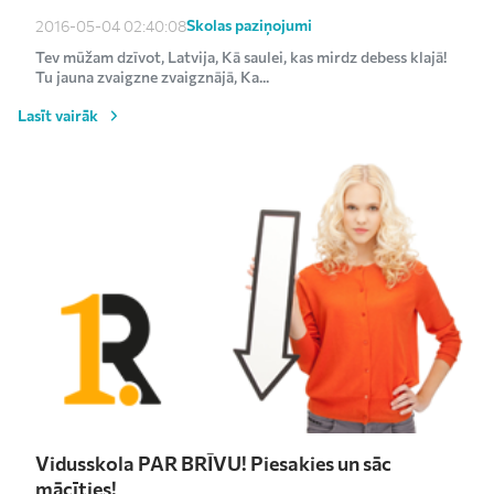
Skolas paziņojumi
2016-05-04 02:40:08
Tev mūžam dzīvot, Latvija, Kā saulei, kas mirdz debess klajā!
Tu jauna zvaigzne zvaigznājā, Ka...
Lasīt vairāk
Vidusskola PAR BRĪVU! Piesakies un sāc
mācīties!