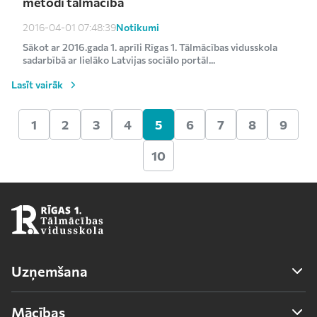
metodi tālmācībā
Notikumi
2016-04-01 07:48:39
Sākot ar 2016.gada 1. aprīli Rīgas 1. Tālmācības vidusskola
sadarbībā ar lielāko Latvijas sociālo portāl...
Lasīt vairāk
1
2
3
4
5
6
7
8
9
10
Uzņemšana
Uzņemšana
Mācības
Uzņemšanas noteikumi