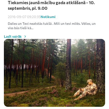
Tiekamies jaunā mācību gada atklāšanā - 10.
septembris, pl. 9.00
Notikumi
2016-09-07 09:20:35
Dalies un Tevi neatstās tukšā . Mīli un tevi mīlēs. Vēlies, un
viss būs tieši kā...
Lasīt vairāk