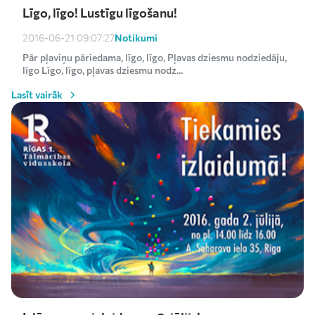
Līgo, līgo! Lustīgu līgošanu!
Notikumi
2016-06-21 09:07:27
Pār pļaviņu pāriedama, līgo, līgo, Pļavas dziesmu nodziedāju,
līgo Līgo, līgo, pļavas dziesmu nodz...
Lasīt vairāk