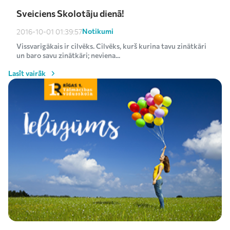
Sveiciens Skolotāju dienā!
Notikumi
2016-10-01 01:39:57
Vissvarīgākais ir cilvēks. Cilvēks, kurš kurina tavu zinātkāri
un baro savu zinātkāri; neviena...
Lasīt vairāk