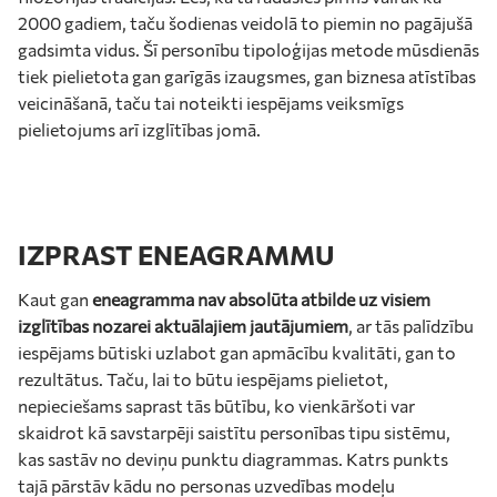
2000 gadiem, taču šodienas veidolā to piemin no pagājušā
gadsimta vidus. Šī personību tipoloģijas metode mūsdienās
tiek pielietota gan garīgās izaugsmes, gan biznesa atīstības
veicināšanā, taču tai noteikti iespējams veiksmīgs
pielietojums arī izglītības jomā.
IZPRAST ENEAGRAMMU
Kaut gan
eneagramma nav absolūta atbilde uz visiem
izglītības nozarei aktuālajiem jautājumiem
, ar tās palīdzību
iespējams būtiski uzlabot gan apmācību kvalitāti, gan to
rezultātus. Taču, lai to būtu iespējams pielietot,
nepieciešams saprast tās būtību, ko vienkāršoti var
skaidrot kā savstarpēji saistītu personības tipu sistēmu,
kas sastāv no deviņu punktu diagrammas. Katrs punkts
tajā pārstāv kādu no personas uzvedības modeļu