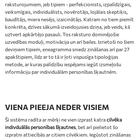
raksturojumiem, jeb tipiem - perfekcionists, izpalīdzīgais,
veiksmīgais, individuālists, novērotājs, lojālais skeptiķis,
baudītājs, miera nesējs, izaicinātājs. Katram no tiem piemīt
konkrēta, dzīves sākumā izveidojusies dziņa, jeb veids, kā
uztvert apkārtējo pasauli. Tos raksturo dominējošie
uzvedības moduļi, motivācija un arī bailes. Izrietoši no šiem
deviņiem tipiem, eneagramma sniedz zināšanas arī par 27
apakštipiem, līdz ar to tā ir ļoti vispusīga tipoloģijas
metode, ar kuras palīdzību iespējams iegūt izsmeļošu
informāciju par individuālām personības šķautnēm.
VIENA PIEEJA NEDER VISIEM
Šī sistēma radīta ar mērķi ne vien izprast katra
cilvēka
indivduālās personības šķautnes
, bet arī pielietot šo
izpratni attiecībās ar citiem cilvēkiem. Iegūstot zināšanas