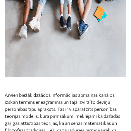
Arvien biežāk dažādos informācijas apmaiņas kanālos
izskan termins eneagramma un tajā izvirzīto deviņu
personibas tipu apraksts. Tas ir vispāratzīts personības
teorijas modelis, kura pirmsākumi meklējami kā dažādās
garīgās attīstības teorijās, kā arī senās matemātikas un
filozofijas tradīcijās. Lēš, ka tā radusies pirms vairāk kā