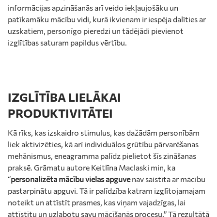
informācijas apzināšanās arī veido iekļaujošāku un
patīkamāku mācību vidi, kurā ikvienam ir iespēja dalīties ar
uzskatiem, personīgo pieredzi un tādējādi pievienot
izglītības saturam papildus vērtību.
IZGLĪTĪBA LIELĀKAI
PRODUKTIVITĀTEI
Kā rīks, kas izskaidro stimulus, kas dažādām personībām
liek aktivizēties, kā arī individuālos grūtību pārvarēšanas
mehānismus, eneagramma palīdz pielietot šīs zināšanas
praksē. Grāmatu autore Keitlīna Maclaski min, ka
“
personalizēta mācību vielas apguve
nav saistīta ar mācību
pastarpinātu apguvi. Tā ir palīdzība katram izglītojamajam
noteikt un attīstīt prasmes, kas viņam vajadzīgas, lai
attīstītu un uzlabotu savu mācīšanās procesu.” Tā rezultātā