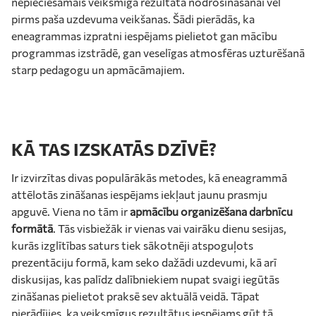
nepieciešamais veiksmīga rezultāta nodrošināšanai vēl
pirms paša uzdevuma veikšanas. Šādi pierādās, ka
eneagrammas izpratni iespējams pielietot gan mācību
programmas izstrādē, gan veselīgas atmosfēras uzturēšanā
starp pedagogu un apmācāmajiem.
KĀ TAS IZSKATĀS DZĪVĒ?
Ir izvirzītas divas populārākās metodes, kā eneagrammā
attēlotās zināšanas iespējams iekļaut jaunu prasmju
apguvē. Viena no tām ir
apmācību organizēšana darbnīcu
formātā
. Tās visbiežāk ir vienas vai vairāku dienu sesijas,
kurās izglītības saturs tiek sākotnēji atspoguļots
prezentāciju formā, kam seko dažādi uzdevumi, kā arī
diskusijas, kas palīdz dalībniekiem nupat svaigi iegūtās
zināšanas pielietot praksē sev aktuālā veidā. Tāpat
pierādījies, ka veiksmīgus rezultātus iespējams gūt tā