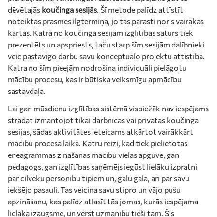
dēvētajās
koučinga sesijās
. Šī metode palīdz attīstīt
noteiktas prasmes ilgtermiņā, jo tās parasti noris vairākās
kārtās. Katrā no koučinga sesijām izglītības saturs tiek
prezentēts un apspriests, taču starp šīm sesijām dalībnieki
veic pastāvīgo darbu savu konceptuālo projektu attīstībā.
Katra no šīm pieejām nodrošina individuāli pielāgotu
mācību procesu, kas ir būtiska veiksmīgu apmācību
sastāvdaļa.
Lai gan mūsdienu izglītības sistēmā visbiežāk nav iespējams
strādāt izmantojot tikai darbnīcas vai privātas koučinga
sesijas, šādas aktivitātes ieteicams atkārtot vairākkārt
mācību procesa laikā. Katru reizi, kad tiek pielietotas
eneagrammas zināšanas mācību vielas apguvē, gan
pedagogs, gan izglītības saņēmējs iegūst lielāku izpratni
par cilvēku personību tipiem un, galu galā, arī par savu
iekšējo pasauli. Tas veicina savu stipro un vājo pušu
apzināšanu, kas palīdz atlasīt tās jomas, kurās iespējama
lielākā izaugsme, un vērst uzmanību tieši tām. Šīs