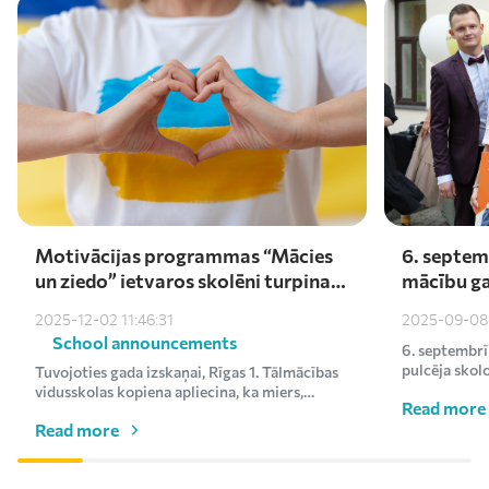
Motivācijas programmas “Mācies
6. septem
un ziedo” ietvaros skolēni turpina
mācību ga
atbalstīt Ukrainu – saziedoti
darīšu ar 
2025-12-02 11:46:31
2025-09-08 
kārtējie €1000
School announcements
6. septembrī
pulcēja skol
Tuvojoties gada izskaņai, Rīgas 1. Tālmācības
uz svinīgo mā
vidusskolas kopiena apliecina, ka miers,
Read more
līdzcietība un vēlme p...
Read more