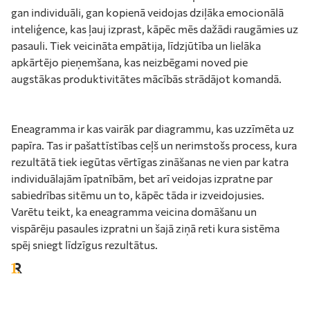
gan individuāli, gan kopienā veidojas dziļāka emocionālā
inteliģence, kas ļauj izprast, kāpēc mēs dažādi raugāmies uz
pasauli. Tiek veicināta empātija, līdzjūtība un lielāka
apkārtējo pieņemšana, kas neizbēgami noved pie
augstākas produktivitātes mācībās strādājot komandā.
Eneagramma ir kas vairāk par diagrammu, kas uzzīmēta uz
papīra. Tas ir pašattīstības ceļš un nerimstošs process, kura
rezultātā tiek iegūtas vērtīgas zināšanas ne vien par katra
individuālajām īpatnībām, bet arī veidojas izpratne par
sabiedrības sitēmu un to, kāpēc tāda ir izveidojusies.
Varētu teikt, ka eneagramma veicina domāšanu un
vispārēju pasaules izpratni un šajā ziņā reti kura sistēma
spēj sniegt līdzīgus rezultātus.