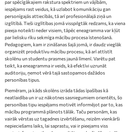
par spēcīgākajiem rakstura spektriem un vājībām,
iespējams rast veidus, kā uzlabot komunikāciju gan
personīgajās attiecībās, tā arī profesionālajā ziņā un
izglītībā. Tieši izglītības jomā visspilgtāk redzams, ka viena
pieeja noteikti neder visiem, tāpēc eneagramma var kļūt
par lielisku rīku sekmīga mācību procesa īstenošanā.
Pedagogiem, kam ir zināšanas šajā jomā, ir daudz vieglāk
organizēt produktīvu mācību procesu, kā arī attīstīt
skolēnu un studentu prasmes jaunā līmenī. Varētu pat
teikt, ka eneagramma ir veids, kā efektīvi uzrunāt
auditoriju, ņemot vērā tajā sastopamos dažādos
personības tipus.
Piemēram, ja kāds skolēns izrāda tādas īpašības kā
neatlaidība un ir uz nākotnes sasniegumiem orientēts, šo
personības tipu iespējams motivēt informējot par to, kas
mācību programmā plānots tālāk. Taču personām, kas
vairāk vērstas uz tagadnes izvērtēšanu, reizēm vienkārši
nepieciešams laiks, lai saprastu, vai ir pieejams viss